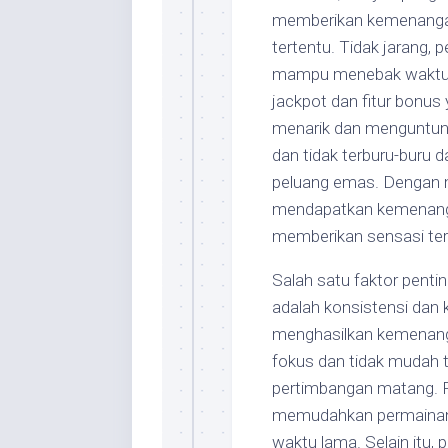
memberikan kemenangan
tertentu. Tidak jarang,
mampu menebak waktu te
jackpot dan fitur bonu
menarik dan menguntu
dan tidak terburu-buru 
peluang emas. Dengan m
mendapatkan kemenangan
memberikan sensasi ter
Salah satu faktor penti
adalah konsistensi dan
menghasilkan kemenan
fokus dan tidak mudah 
pertimbangan matang. P
memudahkan permainan 
waktu lama. Selain itu,