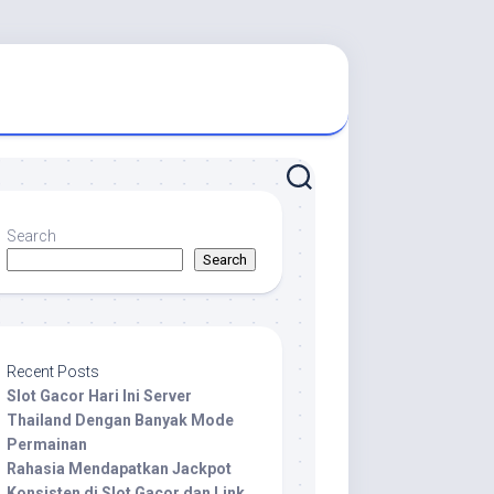
Search
Search
Recent Posts
Slot Gacor Hari Ini Server
Thailand Dengan Banyak Mode
Permainan
Rahasia Mendapatkan Jackpot
Konsisten di Slot Gacor dan Link