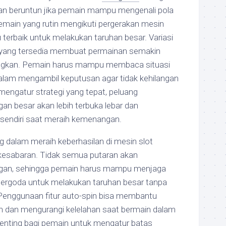
 beruntun jika pemain mampu mengenali pola
 pemain yang rutin mengikuti pergerakan mesin
rbaik untuk melakukan taruhan besar. Variasi
s yang tersedia membuat permainan semakin
ngkan. Pemain harus mampu membaca situasi
dalam mengambil keputusan agar tidak kehilangan
engatur strategi yang tepat, peluang
 besar akan lebih terbuka lebar dan
sendiri saat meraih kemenangan.
ng dalam meraih keberhasilan di mesin slot
 kesabaran. Tidak semua putaran akan
gan, sehingga pemain harus mampu menjaga
tergoda untuk melakukan taruhan besar tanpa
enggunaan fitur auto-spin bisa membantu
dan mengurangi kelelahan saat bermain dalam
 penting bagi pemain untuk mengatur batas