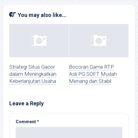
You may also like...
Strategi Situs Gacor
Bocoran Game RTP
dalam Meningkatkan
Asli PG SOFT Mudah
Keberlanjutan Usaha
Menang dan Stabil
Leave a Reply
Comment
*