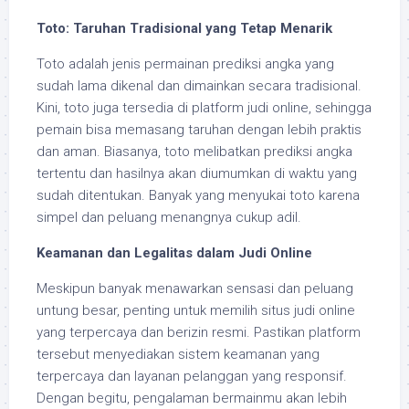
Toto: Taruhan Tradisional yang Tetap Menarik
Toto adalah jenis permainan prediksi angka yang
sudah lama dikenal dan dimainkan secara tradisional.
Kini, toto juga tersedia di platform judi online, sehingga
pemain bisa memasang taruhan dengan lebih praktis
dan aman. Biasanya, toto melibatkan prediksi angka
tertentu dan hasilnya akan diumumkan di waktu yang
sudah ditentukan. Banyak yang menyukai toto karena
simpel dan peluang menangnya cukup adil.
Keamanan dan Legalitas dalam Judi Online
Meskipun banyak menawarkan sensasi dan peluang
untung besar, penting untuk memilih situs judi online
yang terpercaya dan berizin resmi. Pastikan platform
tersebut menyediakan sistem keamanan yang
terpercaya dan layanan pelanggan yang responsif.
Dengan begitu, pengalaman bermainmu akan lebih