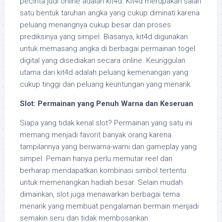
pecinta judi online adalah kit4d. Kit4d merupakan salah
satu bentuk taruhan angka yang cukup diminati karena
peluang menangnya cukup besar dan proses
prediksinya yang simpel. Biasanya, kit4d digunakan
untuk memasang angka di berbagai permainan togel
digital yang disediakan secara online. Keunggulan
utama dari kit4d adalah peluang kemenangan yang
cukup tinggi dan peluang keuntungan yang menarik.
Slot: Permainan yang Penuh Warna dan Keseruan
Siapa yang tidak kenal slot? Permainan yang satu ini
memang menjadi favorit banyak orang karena
tampilannya yang berwarna-warni dan gameplay yang
simpel. Pemain hanya perlu memutar reel dan
berharap mendapatkan kombinasi simbol tertentu
untuk memenangkan hadiah besar. Selain mudah
dimainkan, slot juga menawarkan berbagai tema
menarik yang membuat pengalaman bermain menjadi
semakin seru dan tidak membosankan.