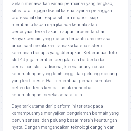
Selain menawarkan variasi permainan yang lengkap,
situs toto ini juga dikenal karena layanan pelanggan
profesional dan responsif. Tim support siap
membantu kapan saja jika ada kendala atau
pertanyaan terkait akun maupun proses taruhan.
Banyak pemain yang merasa terbantu dan merasa
aman saat melakukan transaksi karena sistem
keamanan berlapis yang diterapkan. Keberadaan toto
slot 4d juga memberi pengalaman berbeda dari
permainan slot tradisional, karena adanya unsur
keberuntungan yang lebih tinggi dan peluang menang
yang lebih besar. Hal ini membuat pemain semakin
betah dan terus kembali untuk mencoba
keberuntungan mereka secara rutin.
Daya tarik utama dari platform ini terletak pada
kemampuannya menyajikan pengalaman bermain yang
penuh sensasi dan peluang besar meraih keuntungan
nyata. Dengan mengandalkan teknologi canggih dan