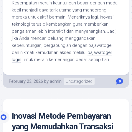
Kesempatan meraih keuntungan besar dengan modal
kecil menjadi daya tarik utama yang mendorong
mereka untuk aktif bermain. Menariknya lagi, inovasi
teknologi terus dikembangkan guna memberikan
pengalaman lebih interaktif dan menyenangkan. Jadi,
jika Anda mencari peluang menggandakan
keberuntungan, bergabunglah dengan bajawatogel
dan nikmati kemudahan akses melalui
bajawatogel
login
untuk meraih kemenangan besar setiap hari.
February 23, 2026
by
admin
Uncategorized
0
Inovasi Metode Pembayaran
yang Memudahkan Transaksi