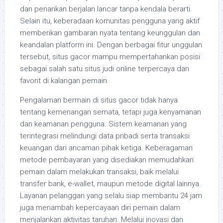
dan penarikan berjalan lancar tanpa kendala berarti.
Selain itu, keberadaan komunitas pengguna yang aktif
memberikan gambaran nyata tentang keunggulan dan
keandalan platform ini. Dengan berbagai fitur unggulan
tersebut, situs gacor mampu mempertahankan posisi
sebagai salah satu situs judi online terpercaya dan
favorit di kalangan pemain.
Pengalaman bermain di situs gacor tidak hanya
tentang kemenangan semata, tetapi juga kenyamanan
dan keamanan pengguna. Sistem keamanan yang
terintegrasi melindungi data pribadi serta transaksi
keuangan dari ancaman pihak ketiga. Keberagaman
metode pembayaran yang disediakan memudahkan
pemain dalam melakukan transaksi, baik melalui
transfer bank, e-wallet, maupun metode digital lainnya.
Layanan pelanggan yang selalu siap membantu 24 jam
juga menambah kepercayaan diri pemain dalam
menjalankan aktivitas taruhan. Melalui inovasi dan