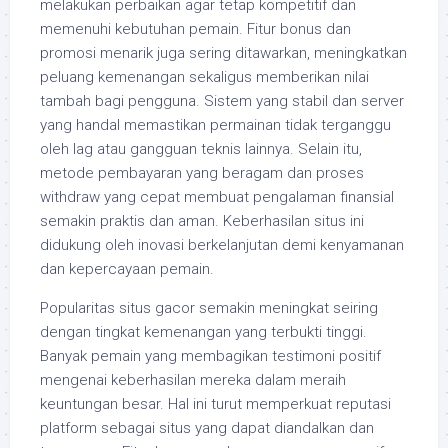
melakukan perbaikan agar tetap kompetitif dan
memenuhi kebutuhan pemain. Fitur bonus dan
promosi menarik juga sering ditawarkan, meningkatkan
peluang kemenangan sekaligus memberikan nilai
tambah bagi pengguna. Sistem yang stabil dan server
yang handal memastikan permainan tidak terganggu
oleh lag atau gangguan teknis lainnya. Selain itu,
metode pembayaran yang beragam dan proses
withdraw yang cepat membuat pengalaman finansial
semakin praktis dan aman. Keberhasilan situs ini
didukung oleh inovasi berkelanjutan demi kenyamanan
dan kepercayaan pemain.
Popularitas situs gacor semakin meningkat seiring
dengan tingkat kemenangan yang terbukti tinggi.
Banyak pemain yang membagikan testimoni positif
mengenai keberhasilan mereka dalam meraih
keuntungan besar. Hal ini turut memperkuat reputasi
platform sebagai situs yang dapat diandalkan dan