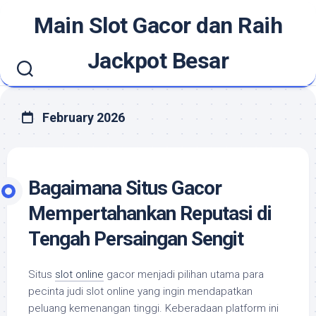
Skip
Main Slot Gacor dan Raih
to
content
Jackpot Besar
February 2026
Bagaimana Situs Gacor
Mempertahankan Reputasi di
Tengah Persaingan Sengit
Situs
slot online
gacor menjadi pilihan utama para
pecinta judi slot online yang ingin mendapatkan
peluang kemenangan tinggi. Keberadaan platform ini