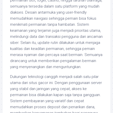
permainan slot, togel, casino, hingga taruhan olahraga,
semuanya tersedia dalam satu platform yang mudah
diakses. Desain antarmuka yang user-friendly
memudahkan navigasi sehingga pemain bisa fokus
menikmati permainan tanpa hambatan. Sistem
keamanan yang terjamin juga menjadi prioritas utama,
melindungi data dan transaksi pengguna dari ancaman
siber. Selain itu, update rutin dilakukan untuk menjaga
kualitas dan keadilan permainan, sehingga pemain
merasa nyaman dan percaya saat bermain. Semuanya
dirancang untuk memberikan pengalaman bermain
yang menyenangkan dan menguntungkan.
Dukungan teknologi canggih menjadi salah satu pilar
utama dari situs gacor ini. Dengan penggunaan server
yang stabil dan jaringan yang cepat, akses ke
permainan bisa dilakukan kapan saja tanpa gangguan.
Sistem pembayaran yang variatif dan cepat
memudahkan proses deposit dan penarikan dana,