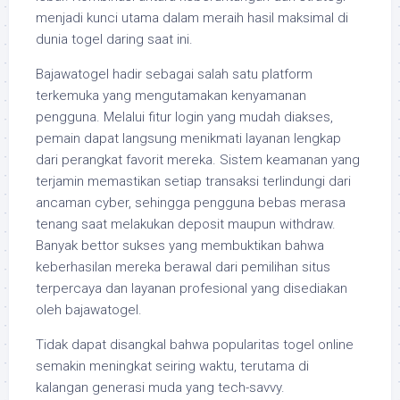
menjadi kunci utama dalam meraih hasil maksimal di
dunia togel daring saat ini.
Bajawatogel hadir sebagai salah satu platform
terkemuka yang mengutamakan kenyamanan
pengguna. Melalui fitur login yang mudah diakses,
pemain dapat langsung menikmati layanan lengkap
dari perangkat favorit mereka. Sistem keamanan yang
terjamin memastikan setiap transaksi terlindungi dari
ancaman cyber, sehingga pengguna bebas merasa
tenang saat melakukan deposit maupun withdraw.
Banyak bettor sukses yang membuktikan bahwa
keberhasilan mereka berawal dari pemilihan situs
terpercaya dan layanan profesional yang disediakan
oleh bajawatogel.
Tidak dapat disangkal bahwa popularitas togel online
semakin meningkat seiring waktu, terutama di
kalangan generasi muda yang tech-savvy.