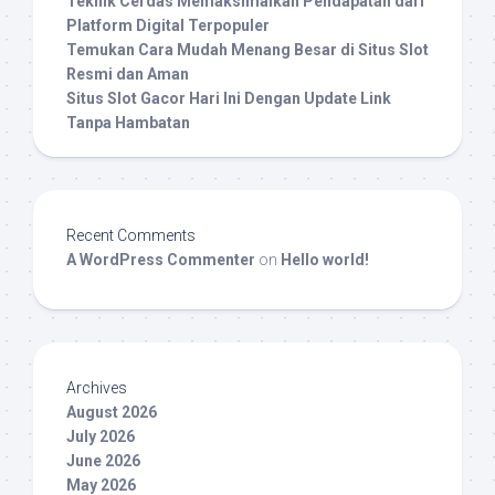
Teknik Cerdas Memaksimalkan Pendapatan dari
Platform Digital Terpopuler
Temukan Cara Mudah Menang Besar di Situs Slot
Resmi dan Aman
Situs Slot Gacor Hari Ini Dengan Update Link
Tanpa Hambatan
Recent Comments
A WordPress Commenter
on
Hello world!
Archives
August 2026
July 2026
June 2026
May 2026