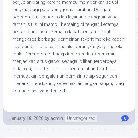
perjudian daring karena mampu memberikan solusi
lengkap bagi para penggemar taruhan. Dengan
berbagai fitur canggih dan layanan pelanggan yang
ramah, situs ini mampu bersaing di tengah ketatnya
persaingan pasar. Pemain dapat dengan mudah
mengakses berbagai permainan favorit mereka kapan
saja dan di mana saja, melalui perangkat yang mereka
miliki. Komitmen terhadap keadilan dan keamanan
menjadikan situs gacor sebagai pilihan terpercaya.
Selain itu, update rutin dan penambahan fitur baru
memastikan pengalaman bermain tetap segar dan
menarik, mendukung keberhasilan jangka panjang bagi
semua pihak yang terlibat.
January 18, 2026
by
admin
Uncategorized
0