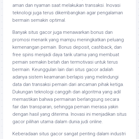
aman dan nyaman saat melakukan transaksi. Inovasi
teknologi juga terus dikembangkan agar pengalaman
bermain semakin optimal.
Banyak situs gacor juga menawarkan bonus dan
promosi menarik yang mampu meningkatkan peluang
kemenangan pemain. Bonus deposit, cashback, dan
free spins menjadi daya tarik utama yang membuat
pemain semakin betah dan termotivasi untuk terus
bermain. Keunggulan lain dari situs gacor adalah
adanya sistem keamanan berlapis yang melindungi
data dan transaksi pemain dari ancaman pihak ketiga.
Dukungan teknologi canggih dan algoritma yang adil
memastikan bahwa permainan berlangsung secara
fair dan transparan, sehingga pemain merasa yakin
dengan hasil yang diterima. Inovasi ini menjadikan situs
gacor pilihan utama dalam dunia judi online.
Keberadaan situs gacor sangat penting dalam industri