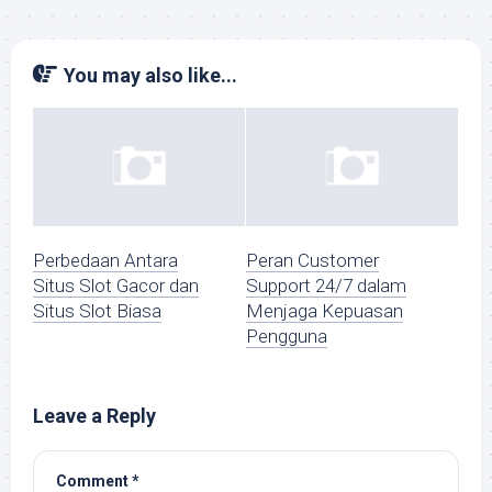
You may also like...
Perbedaan Antara
Peran Customer
Situs Slot Gacor dan
Support 24/7 dalam
Situs Slot Biasa
Menjaga Kepuasan
Pengguna
Leave a Reply
Comment
*