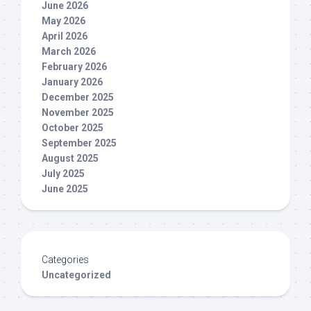
June 2026
May 2026
April 2026
March 2026
February 2026
January 2026
December 2025
November 2025
October 2025
September 2025
August 2025
July 2025
June 2025
Categories
Uncategorized