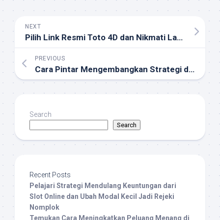
NEXT
Pilih Link Resmi Toto 4D dan Nikmati Layanan Premium Bandar Toto 4D
PREVIOUS
Cara Pintar Mengembangkan Strategi di Togel Online
Search
Search
Recent Posts
Pelajari Strategi Mendulang Keuntungan dari
Slot Online dan Ubah Modal Kecil Jadi Rejeki
Nomplok
Temukan Cara Meningkatkan Peluang Menang di