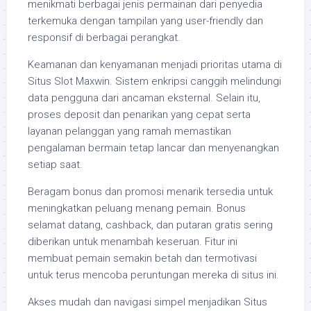
menikmati berbagai jenis permainan dari penyedia
terkemuka dengan tampilan yang user-friendly dan
responsif di berbagai perangkat.
Keamanan dan kenyamanan menjadi prioritas utama di
Situs Slot Maxwin. Sistem enkripsi canggih melindungi
data pengguna dari ancaman eksternal. Selain itu,
proses deposit dan penarikan yang cepat serta
layanan pelanggan yang ramah memastikan
pengalaman bermain tetap lancar dan menyenangkan
setiap saat.
Beragam bonus dan promosi menarik tersedia untuk
meningkatkan peluang menang pemain. Bonus
selamat datang, cashback, dan putaran gratis sering
diberikan untuk menambah keseruan. Fitur ini
membuat pemain semakin betah dan termotivasi
untuk terus mencoba peruntungan mereka di situs ini.
Akses mudah dan navigasi simpel menjadikan Situs