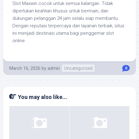
Slot Maxwin cocok untuk semua kalangan. Tidak
diperlukan keahlian khusus untuk bermain, dan
dukungan pelanggan 24 jam selalu siap membantu.
Dengan reputasi terpercaya dan layanan terbaik, situs
ini menjadi destinasi utama bagi penggemar slot
online.
March 16, 2026
by
admin
Uncategorized
0
You may also like...