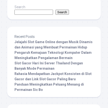
Search
Search
Recent Posts
Jelajahi Slot Game Online dengan Musik Dinamis
dan Animasi yang Membuat Permainan Hidup
Pengaruh Kemajuan Teknologi Komputer Dalam
Meningkatkan Pengalaman Bermain
Slot Gacor Hari Ini Server Thailand Dengan
Banyak Mode Permainan
Rahasia Mendapatkan Jackpot Konsisten di Slot
Gacor dan Link Slot Gacor Paling Baru
Panduan Meningkatkan Peluang Menang di
Permainan Sic Bo