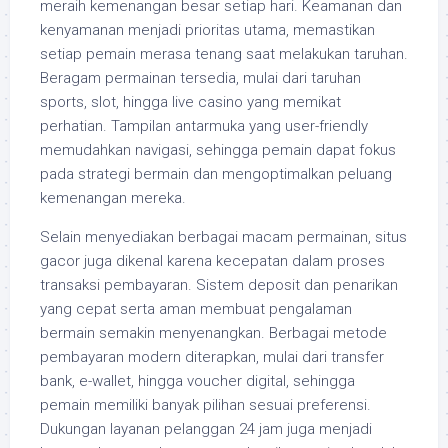
meraih kemenangan besar setiap hari. Keamanan dan
kenyamanan menjadi prioritas utama, memastikan
setiap pemain merasa tenang saat melakukan taruhan.
Beragam permainan tersedia, mulai dari taruhan
sports, slot, hingga live casino yang memikat
perhatian. Tampilan antarmuka yang user-friendly
memudahkan navigasi, sehingga pemain dapat fokus
pada strategi bermain dan mengoptimalkan peluang
kemenangan mereka.
Selain menyediakan berbagai macam permainan, situs
gacor juga dikenal karena kecepatan dalam proses
transaksi pembayaran. Sistem deposit dan penarikan
yang cepat serta aman membuat pengalaman
bermain semakin menyenangkan. Berbagai metode
pembayaran modern diterapkan, mulai dari transfer
bank, e-wallet, hingga voucher digital, sehingga
pemain memiliki banyak pilihan sesuai preferensi.
Dukungan layanan pelanggan 24 jam juga menjadi