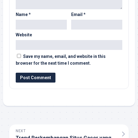
Name
*
Email
*
Website
Save my name, email, and website in this
browser for the next time I comment.
NEXT
Trend Perkembangan Situs Gacor yang Makin Populer di Kalangan Pengguna