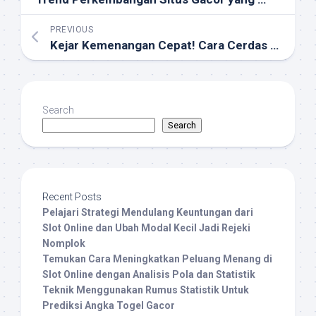
PREVIOUS
Kejar Kemenangan Cepat! Cara Cerdas Main Togel Online di Bandar Toto Macau
Search
Search
Recent Posts
Pelajari Strategi Mendulang Keuntungan dari
Slot Online dan Ubah Modal Kecil Jadi Rejeki
Nomplok
Temukan Cara Meningkatkan Peluang Menang di
Slot Online dengan Analisis Pola dan Statistik
Teknik Menggunakan Rumus Statistik Untuk
Prediksi Angka Togel Gacor