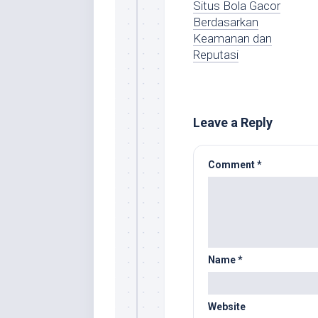
Situs Bola Gacor
Berdasarkan
Keamanan dan
Reputasi
Leave a Reply
Comment
*
Name
*
Website