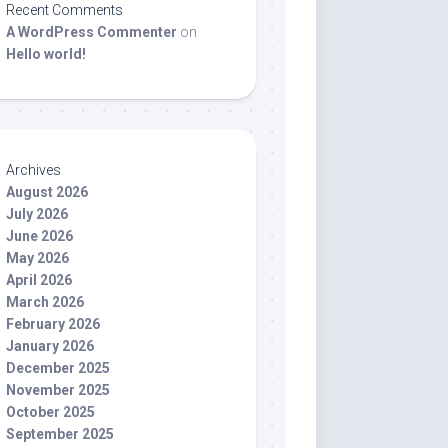
Recent Comments
A WordPress Commenter
on
Hello world!
Archives
August 2026
July 2026
June 2026
May 2026
April 2026
March 2026
February 2026
January 2026
December 2025
November 2025
October 2025
September 2025