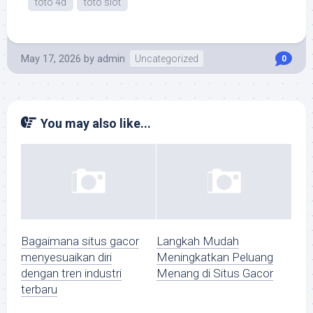
toto 4d
toto slot
May 17, 2026
by
admin
Uncategorized
0
You may also like...
Bagaimana situs gacor
Langkah Mudah
menyesuaikan diri
Meningkatkan Peluang
dengan tren industri
Menang di Situs Gacor
terbaru