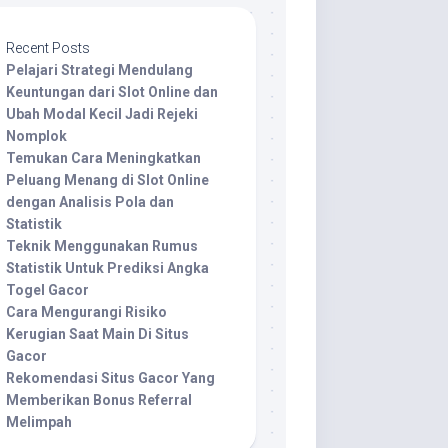
Recent Posts
Pelajari Strategi Mendulang
Keuntungan dari Slot Online dan
Ubah Modal Kecil Jadi Rejeki
Nomplok
Temukan Cara Meningkatkan
Peluang Menang di Slot Online
dengan Analisis Pola dan
Statistik
Teknik Menggunakan Rumus
Statistik Untuk Prediksi Angka
Togel Gacor
Cara Mengurangi Risiko
Kerugian Saat Main Di Situs
Gacor
Rekomendasi Situs Gacor Yang
Memberikan Bonus Referral
Melimpah