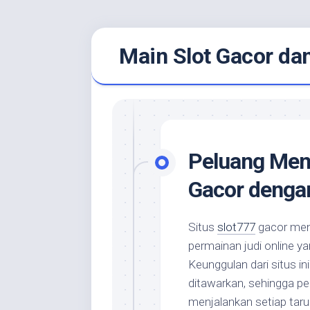
Skip
Main Slot Gacor da
to
content
Peluang Mena
Gacor denga
Situs
slot777
gacor menj
permainan judi online y
Keunggulan dari situs i
ditawarkan, sehingga pe
menjalankan setiap taru