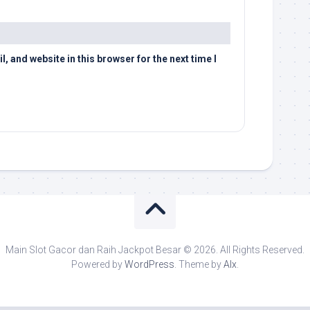
 and website in this browser for the next time I
Main Slot Gacor dan Raih Jackpot Besar © 2026. All Rights Reserved.
Powered by
WordPress
. Theme by
Alx
.