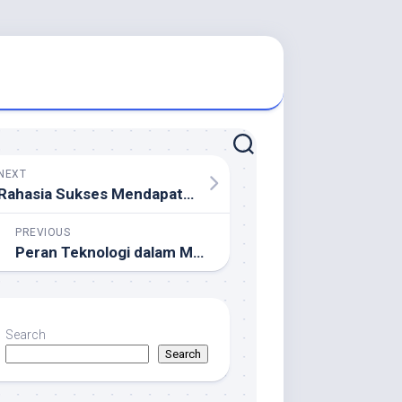
NEXT
Rahasia Sukses Mendapatkan Jackpot di Situs Gacor Terpercaya
PREVIOUS
Peran Teknologi dalam Meningkatkan Keamanan Situs Gacor
Search
Search