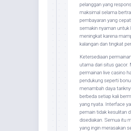
pelanggan yang respon
maksimal selama bertra
pembayaran yang cepat
semakin nyaman untuk be
meningkat karena mamp
kalangan dan tingkat p
Ketersediaan permainan 
utama dari situs gacor. M
permainan live casino ha
pendukung seperti bonu
menambah daya tarikny
berbeda setiap kali be
yang nyata. Interface y
pemain tidak kesulitan
disediakan. Semua itu m
yang ingin merasakan se