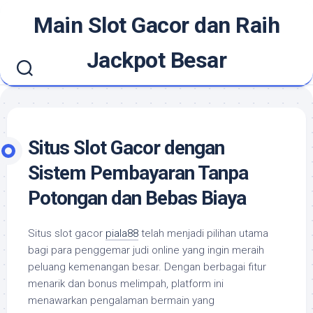
Skip
Main Slot Gacor dan Raih
to
content
Jackpot Besar
Situs Slot Gacor dengan
Sistem Pembayaran Tanpa
Potongan dan Bebas Biaya
Situs slot gacor
piala88
telah menjadi pilihan utama
bagi para penggemar judi online yang ingin meraih
peluang kemenangan besar. Dengan berbagai fitur
menarik dan bonus melimpah, platform ini
menawarkan pengalaman bermain yang