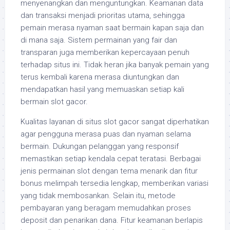
menyenangkan dan menguntungkan. Keamanan data
dan transaksi menjadi prioritas utama, sehingga
pemain merasa nyaman saat bermain kapan saja dan
di mana saja. Sistem permainan yang fair dan
transparan juga memberikan kepercayaan penuh
terhadap situs ini. Tidak heran jika banyak pemain yang
terus kembali karena merasa diuntungkan dan
mendapatkan hasil yang memuaskan setiap kali
bermain slot gacor.
Kualitas layanan di situs slot gacor sangat diperhatikan
agar pengguna merasa puas dan nyaman selama
bermain. Dukungan pelanggan yang responsif
memastikan setiap kendala cepat teratasi. Berbagai
jenis permainan slot dengan tema menarik dan fitur
bonus melimpah tersedia lengkap, memberikan variasi
yang tidak membosankan. Selain itu, metode
pembayaran yang beragam memudahkan proses
deposit dan penarikan dana. Fitur keamanan berlapis