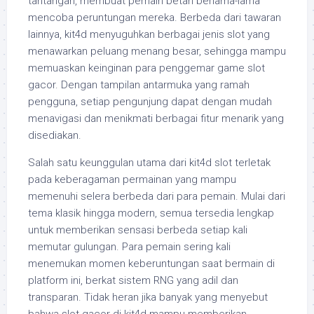
tantangan, membuat pemain betah berlama-lama
mencoba peruntungan mereka. Berbeda dari tawaran
lainnya, kit4d menyuguhkan berbagai jenis slot yang
menawarkan peluang menang besar, sehingga mampu
memuaskan keinginan para penggemar game slot
gacor. Dengan tampilan antarmuka yang ramah
pengguna, setiap pengunjung dapat dengan mudah
menavigasi dan menikmati berbagai fitur menarik yang
disediakan.
Salah satu keunggulan utama dari kit4d slot terletak
pada keberagaman permainan yang mampu
memenuhi selera berbeda dari para pemain. Mulai dari
tema klasik hingga modern, semua tersedia lengkap
untuk memberikan sensasi berbeda setiap kali
memutar gulungan. Para pemain sering kali
menemukan momen keberuntungan saat bermain di
platform ini, berkat sistem RNG yang adil dan
transparan. Tidak heran jika banyak yang menyebut