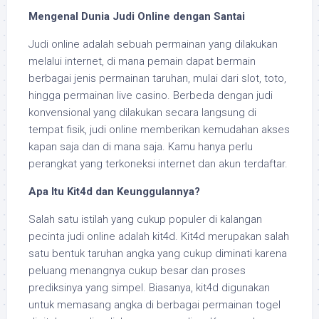
Mengenal Dunia Judi Online dengan Santai
Judi online adalah sebuah permainan yang dilakukan
melalui internet, di mana pemain dapat bermain
berbagai jenis permainan taruhan, mulai dari slot, toto,
hingga permainan live casino. Berbeda dengan judi
konvensional yang dilakukan secara langsung di
tempat fisik, judi online memberikan kemudahan akses
kapan saja dan di mana saja. Kamu hanya perlu
perangkat yang terkoneksi internet dan akun terdaftar.
Apa Itu Kit4d dan Keunggulannya?
Salah satu istilah yang cukup populer di kalangan
pecinta judi online adalah kit4d. Kit4d merupakan salah
satu bentuk taruhan angka yang cukup diminati karena
peluang menangnya cukup besar dan proses
prediksinya yang simpel. Biasanya, kit4d digunakan
untuk memasang angka di berbagai permainan togel