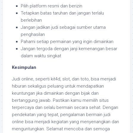
Pilih platform resmi dan berizin
Tetapkan batas taruhan dan jangan terlalu
berlebihan
Jangan jadikan judi sebagai sumber utama
penghasilan
Pahami setiap permainan yang ingin dimainkan
Jangan tergoda dengan janji kemenangan besar
dalam waktu singkat
Kesimpulan
Judi online, seperti kit4d, slot, dan toto, bisa menjadi
hiburan sekaligus peluang untuk mendapatkan
keuntungan jika dimainkan dengan bijak dan
bertanggung jawab. Pastikan kamu memilih situs
terpercaya dan selalu bermain secara sehat. Dengan
pendekatan yang tepat, pengalaman bermain judi
online bisa menjadi kegiatan yang menyenangkan dan
menguntungkan. Selamat mencoba dan semoga