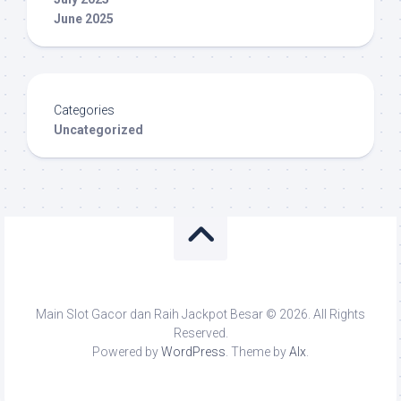
June 2025
Categories
Uncategorized
Main Slot Gacor dan Raih Jackpot Besar © 2026. All Rights
Reserved.
Powered by
WordPress
. Theme by
Alx
.