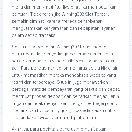
berbagai usia bisa langsung mengakses berbagai
menu dan menikmati fitur live chat jika membutuhkan
bantuan. Tidak heran jika Winning303 Slot Terbaru
semakin diminati, karena mereka benar-benar
mengutamakan kenyamanan dan kecepatan layanan
dalam setiap transaksi.
Selain itu, keberadaan Winning303 Resmi sebagai
mitra resmi dari penyedia game ternama menjamin
setiap kemenangan yang diraih benar-benar sah dan
adil. Para penggemar judi online harus selalu klik di sini
untuk memastikan mereka mengakses website yang
resmi dan terpercaya. Situs ini juga menawarkan
berbagai metode pembayaran yang praktis dan cepat,
membuat proses deposit dan penarikan menjadi lebih
ringan dan tidak menyulitkan. Dengan berbagai promo
menarik dan bonus mingguan, tidak ada alasan untuk
menunda keasyikan bermain di platform ini.
Akhirnya, para pecinta slot harus memanfaatkan