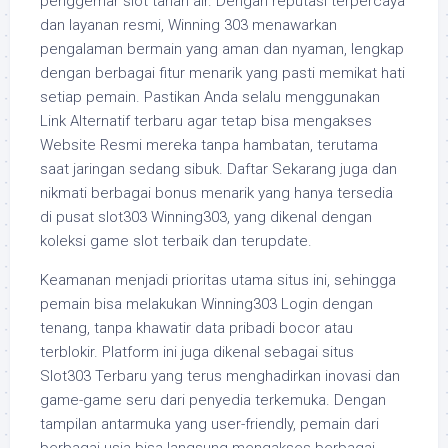
penggemar slot tanah air. Dengan reputasi terpercaya
dan layanan resmi, Winning 303 menawarkan
pengalaman bermain yang aman dan nyaman, lengkap
dengan berbagai fitur menarik yang pasti memikat hati
setiap pemain. Pastikan Anda selalu menggunakan
Link Alternatif terbaru agar tetap bisa mengakses
Website Resmi mereka tanpa hambatan, terutama
saat jaringan sedang sibuk. Daftar Sekarang juga dan
nikmati berbagai bonus menarik yang hanya tersedia
di pusat slot303 Winning303, yang dikenal dengan
koleksi game slot terbaik dan terupdate.
Keamanan menjadi prioritas utama situs ini, sehingga
pemain bisa melakukan Winning303 Login dengan
tenang, tanpa khawatir data pribadi bocor atau
terblokir. Platform ini juga dikenal sebagai situs
Slot303 Terbaru yang terus menghadirkan inovasi dan
game-game seru dari penyedia terkemuka. Dengan
tampilan antarmuka yang user-friendly, pemain dari