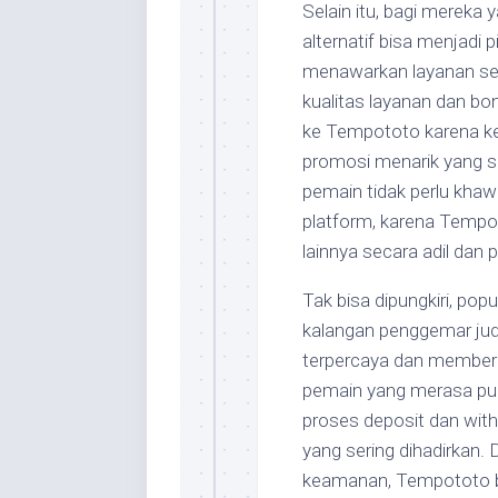
Selain itu, bagi mereka 
alternatif bisa menjadi 
menawarkan layanan ser
kualitas layanan dan bo
ke Tempototo karena kec
promosi menarik yang se
pemain tidak perlu khawa
platform, karena Tempo
lainnya secara adil dan p
Tak bisa dipungkiri, po
kalangan penggemar judi 
terpercaya dan memberi
pemain yang merasa puas
proses deposit dan wit
yang sering dihadirka
keamanan, Tempototo b