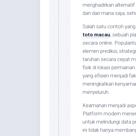
menghadirkan alternatif 
dan dari mana saja, se
Salah satu contoh yang
toto macau
, sebuah p
secara online. Populari
elemen prediksi, strat
taruhan secara cepat mel
fisik di lokasi permainan
yang efisien menjadi f
meningkatkan kenyaman
menyeluruh.
Keamanan menjadi aspek
Platform modern menerap
untuk melindungi data p
ini tidak hanya memban