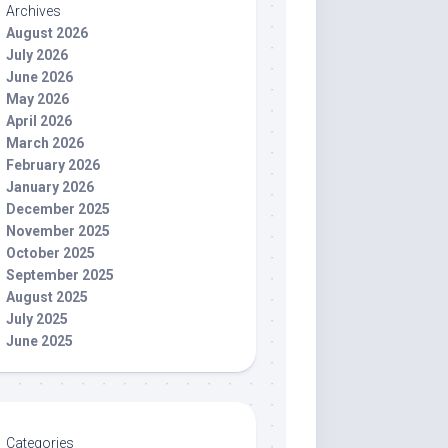
Archives
August 2026
July 2026
June 2026
May 2026
April 2026
March 2026
February 2026
January 2026
December 2025
November 2025
October 2025
September 2025
August 2025
July 2025
June 2025
Categories