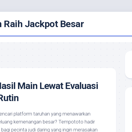
n Raih Jackpot Besar
asil Main Lewat Evaluasi
Rutin
ncari platform taruhan yang menawarkan
eluang kemenangan besar? Tempototo hadir
 bagi pecinta judi daring yang ingin merasakan