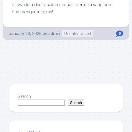
ditawarkan dan rasakan sensasi bermain yang seru
dan menguntungkan!
January 23, 2026
by
admin
Uncategorized
0
Search
Search