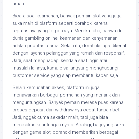
aman.
Bicara soal keamanan, banyak pemain slot yang juga
suka main di platform seperti dorahoki karena
reputasinya yang terpercaya. Mereka tahu, bahwa di
dunia gambling online, keamanan dan kenyamanan
adalah prioritas utama. Selain itu, dorahoki juga dikenal
dengan layanan pelanggan yang ramah dan responsif.
Jadi, saat menghadapi kendala saat login atau
masalah lainnya, kamu bisa langsung menghubungi
customer service yang siap membantu kapan saja.
Selain kemudahan akses, platform ini juga
menawarkan berbagai permainan yang menarik dan
menguntungkan. Banyak pemain merasa puas karena
proses deposit dan withdraw-nya cepat tanpa ribet.
Jadi, nggak cuma sekadar main, tapi juga bisa
merasakan keuntungan nyata. Apalagi, bagi yang suka
dengan game slot, dorahoki memberikan berbagai