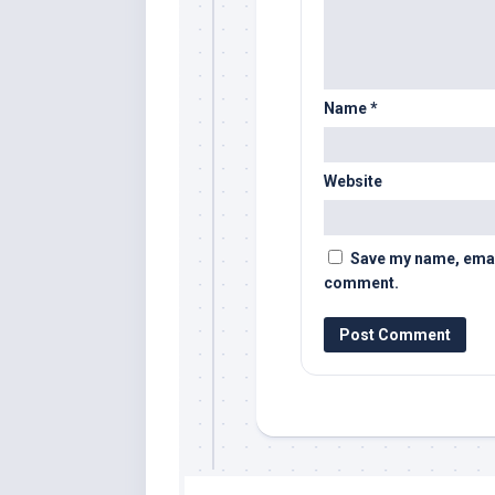
Name
*
Website
Save my name, email,
comment.