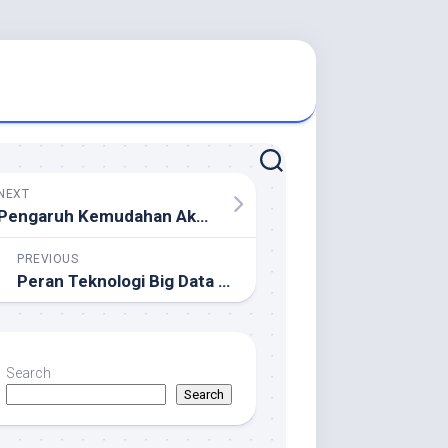
NEXT
Pengaruh Kemudahan Akses Informasi terhadap Kepuasan Pengguna Situs Gacor
PREVIOUS
Peran Teknologi Big Data dalam Menyesuaikan Penawaran di Situs Gacor
Search
Search