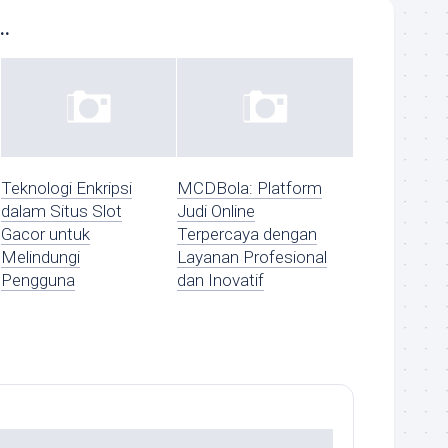
..
Teknologi Enkripsi
MCDBola: Platform
dalam Situs Slot
Judi Online
Gacor untuk
Terpercaya dengan
Melindungi
Layanan Profesional
Pengguna
dan Inovatif