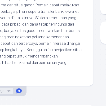
tama dari situs gacor. Pemain dapat melakukan
rbagai pilihan seperti transfer bank, e-wallet,
ran digital lainnya. Sistem keamanan yang
data pribadi dan dana tetap terlindungi dari
tu, banyak situs gacor menawarkan fitur bonus
yang meningkatkan peluang kemenangan.
cepat dan terpercaya, pemain merasa dihargai
ap langkahnya. Keunggulan ini menjadikan situs
yang tepat untuk mengembangkan
ih hasil maksimal dari permainan yang
gorized
0