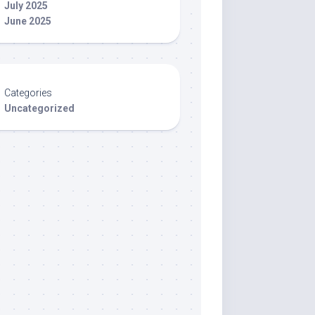
July 2025
June 2025
Categories
Uncategorized