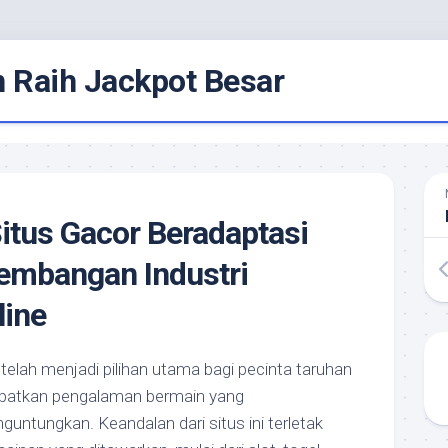
n Raih Jackpot Besar
tus Gacor Beradaptasi
embangan Industri
line
telah menjadi pilihan utama bagi pecinta taruhan
apatkan pengalaman bermain yang
ntungkan. Keandalan dari situs ini terletak