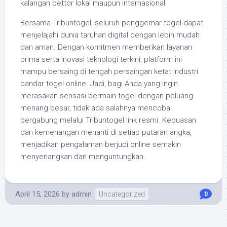
kalangan bettor lokal maupun internasional.
Bersama Tribuntogel, seluruh penggemar togel dapat
menjelajahi dunia taruhan digital dengan lebih mudah
dan aman. Dengan komitmen memberikan layanan
prima serta inovasi teknologi terkini, platform ini
mampu bersaing di tengah persaingan ketat industri
bandar togel online. Jadi, bagi Anda yang ingin
merasakan sensasi bermain togel dengan peluang
menang besar, tidak ada salahnya mencoba
bergabung melalui Tribuntogel link resmi. Kepuasan
dan kemenangan menanti di setiap putaran angka,
menjadikan pengalaman berjudi online semakin
menyenangkan dan menguntungkan.
April 15, 2026
by
admin
Uncategorized
0