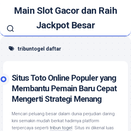
Skip
Main Slot Gacor dan Raih
to
content
Jackpot Besar
tribuntogel daftar
Situs Toto Online Populer yang
Membantu Pemain Baru Cepat
Mengerti Strategi Menang
Mencari peluang besar dalam dunia perjudian daring
kini semakin mudah berkat hadirnya platform
terpercaya seperti
tribun togel
. Situs ini dikenal luas