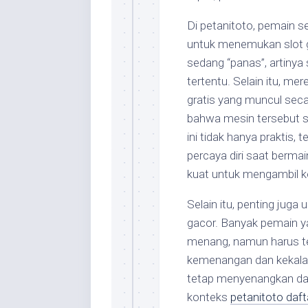
Di petanitoto, pemain se
untuk menemukan slot 
sedang “panas”, artiny
tertentu. Selain itu, m
gratis yang muncul secar
bahwa mesin tersebut s
ini tidak hanya praktis
percaya diri saat berma
kuat untuk mengambil k
Selain itu, penting juga
gacor. Banyak pemain y
menang, namun harus tet
kemenangan dan kekalah
tetap menyenangkan dan
konteks
petanitoto daft