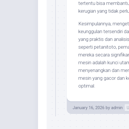
tertentu bisa membantu
kerugian yang tidak perlu
Kesimpulannya, mengeta
keunggulan tersendiri d
yang praktis dan analis
seperti petanitoto, pe
mereka secara signifika
mesin adalah kunci uta
menyenangkan dan mengu
mesin yang gacor dan ke
optimal.
January 16, 2026
by
admin
U