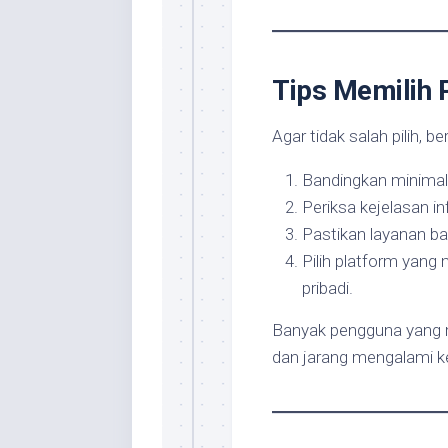
Tips Memilih 
Agar tidak salah pilih, 
Bandingkan minimal
Periksa kejelasan i
Pastikan layanan b
Pilih platform yang
pribadi.
Banyak pengguna yang 
dan jarang mengalami ke