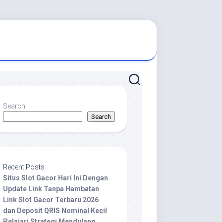
Search
Search
Recent Posts
Situs Slot Gacor Hari Ini Dengan
Update Link Tanpa Hambatan
Link Slot Gacor Terbaru 2026
dan Deposit QRIS Nominal Kecil
Pelajari Strategi Mendulang