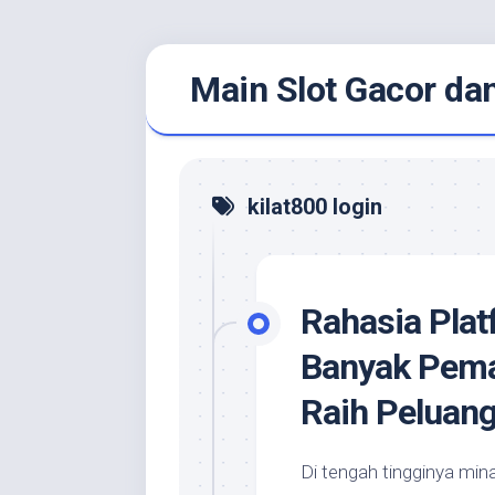
Skip
Main Slot Gacor da
to
content
kilat800 login
Rahasia Plat
Banyak Pema
Raih Peluan
Di tengah tingginya min