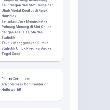
Keuntungan dari Slot Online dan
Ubah Modal Kecil Jadi Rejeki
Nomplok
Temukan Cara Meningkatkan
Peluang Menang di Slot Online
dengan Analisis Pola dan
Statistik
Teknik Menggunakan Rumus
Statistik Untuk Prediksi Angka
Togel Gacor
Recent Comments
A WordPress Commenter
on
Hello world!